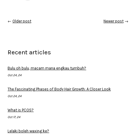
←
Older post
Newer post
→
Recent articles
Bulu oh bulu, macam mana engkau tumbuh?
Oct 24, 24
The Fascinating Phases of Body Hair Growth: A Closer Look
Oct 24, 24
What is PCOS?
Oct 17, 24
Lelaki boleh waxing ke?