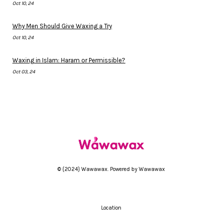
Oct 10, 24
Why Men Should Give Waxing a Try
Oct 10, 24
Waxing in Islam: Haram or Permissible?
Oct 03, 24
© {2024} Wawawax. Powered by Wawawax
Location