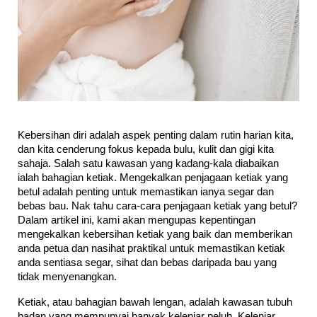
Kebersihan diri adalah aspek penting dalam rutin harian kita, 
dan kita cenderung fokus kepada bulu, kulit dan gigi kita 
sahaja. Salah satu kawasan yang kadang-kala diabaikan 
ialah bahagian ketiak. Mengekalkan penjagaan ketiak yang 
betul adalah penting untuk memastikan ianya segar dan 
bebas bau. Nak tahu cara-cara penjagaan ketiak yang betul? 
Dalam artikel ini, kami akan mengupas kepentingan 
mengekalkan kebersihan ketiak yang baik dan memberikan 
anda petua dan nasihat praktikal untuk memastikan ketiak 
anda sentiasa segar, sihat dan bebas daripada bau yang 
tidak menyenangkan. 
Ketiak, atau bahagian bawah lengan, adalah kawasan tubuh 
badan yang mempunyai banyak kelenjar peluh. Kelenjar 