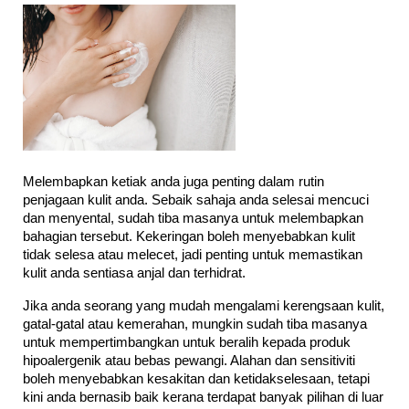
Melembapkan ketiak anda juga penting dalam rutin 
penjagaan kulit anda. Sebaik sahaja anda selesai mencuci 
dan menyental, sudah tiba masanya untuk melembapkan 
bahagian tersebut. Kekeringan boleh menyebabkan kulit 
tidak selesa atau melecet, jadi penting untuk memastikan 
kulit anda sentiasa anjal dan terhidrat. 
Jika anda seorang yang mudah mengalami kerengsaan kulit, 
gatal-gatal atau kemerahan, mungkin sudah tiba masanya 
untuk mempertimbangkan untuk beralih kepada produk 
hipoalergenik atau bebas pewangi. Alahan dan sensitiviti 
boleh menyebabkan kesakitan dan ketidakselesaan, tetapi 
kini anda bernasib baik kerana terdapat banyak pilihan di luar 