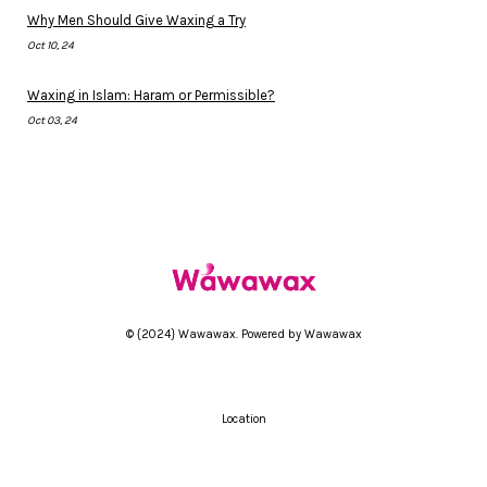
Why Men Should Give Waxing a Try
Oct 10, 24
Waxing in Islam: Haram or Permissible?
Oct 03, 24
© {2024} Wawawax. Powered by Wawawax
Location