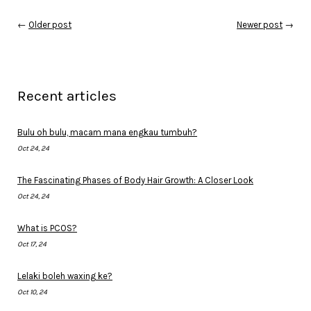
←
Older post
Newer post
→
Recent articles
Bulu oh bulu, macam mana engkau tumbuh?
Oct 24, 24
The Fascinating Phases of Body Hair Growth: A Closer Look
Oct 24, 24
What is PCOS?
Oct 17, 24
Lelaki boleh waxing ke?
Oct 10, 24